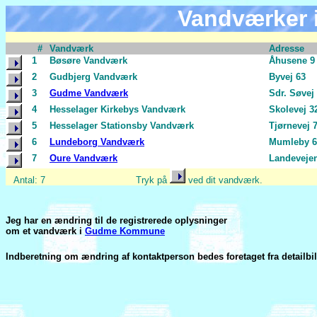
Vandværker
#
Vandværk
Adresse
1
Bøsøre Vandværk
Åhusene 9
2
Gudbjerg Vandværk
Byvej 63
3
Gudme Vandværk
Sdr. Søvej
4
Hesselager Kirkebys Vandværk
Skolevej 3
5
Hesselager Stationsby Vandværk
Tjørnevej 
6
Lundeborg Vandværk
Mumleby 6
7
Oure Vandværk
Landeveje
Antal: 7 Tryk på
ved dit vandværk.
Jeg har en ændring til de registrerede oplysninger
om et vandværk i
Gudme Kommune
Indberetning om ændring af kontaktperson bedes foretaget fra detailbil